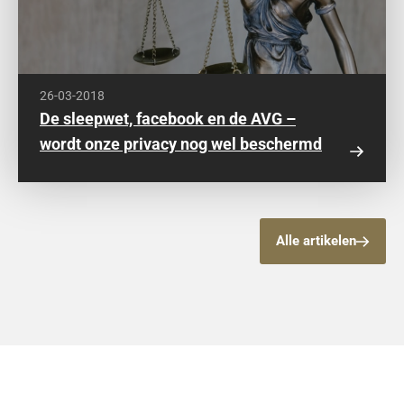
26-03-2018
De sleepwet, facebook en de AVG –
wordt onze privacy nog wel beschermd
of ligt alles op straat?
Alle artikelen