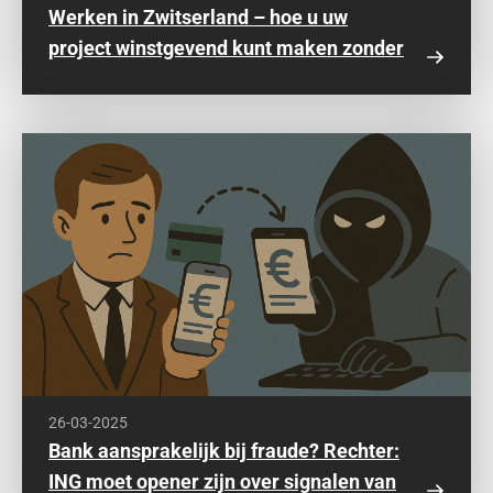
Werken in Zwitserland – hoe u uw
project winstgevend kunt maken zonder
(achteraf) geconfronteerd te worden met
hoge boetes
26-03-2025
Bank aansprakelijk bij fraude? Rechter:
ING moet opener zijn over signalen van