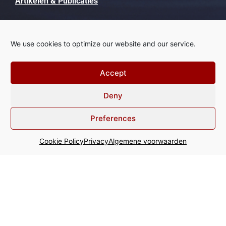
Artikelen & Publicaties
Herkent u dit?
We use cookies to optimize our website and our service.
Contact
Accept
Deny
+31 20 800 64 00
Preferences
info@acginter.com
Cookie Policy
Privacy
Algemene voorwaarden
WTC - Tower Ten Strawinskylaan
3
57
1077 XX Amsterdam The
Netherlands