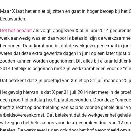
Maar X laat het er niet bij zitten en gaat in hoger beroep bij he
Leeuwarden.
Het hof bepaalt
als volgt: aangezien X al in juni 2014 gedurend
werk aanwezig was en daarvoor is betaald, zijn de werkzaamhe
begonnen. Daar komt nog bij dat de werkgever per e-mail in juni
weten dat deze extra gewerkte dagen in juni op een later tijdsti
zouden kunnen worden opgenomen. Dit alles bij elkaar leidt er t
2014 feitelijk is begonnen met zijn werkzaamheden voor de “ni
Dat betekent dat zijn proeftijd van X niet op 31 juli maar op 25 j
Het gevolg hiervan is dat X per 31 juli 2014 niet meer in de proe
geen proeftijd ontslag heeft plaatsgevonden. Door deze “onreg
heeft X recht op doorbetaling van salaris voor de gehele duur va
arbeidsovereenkomst. Dat betekent dat de werkgever het gehele
wil zeggen het hele salaris voor de afgesproken duur van 12 
betalen. De werkgever is dan ook door het hof veroordeeld om a