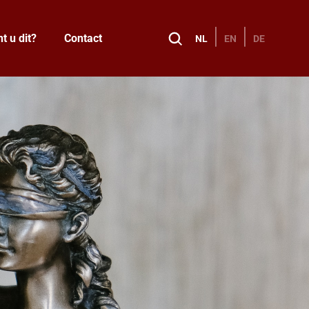
t u dit?
Contact
NL
EN
DE