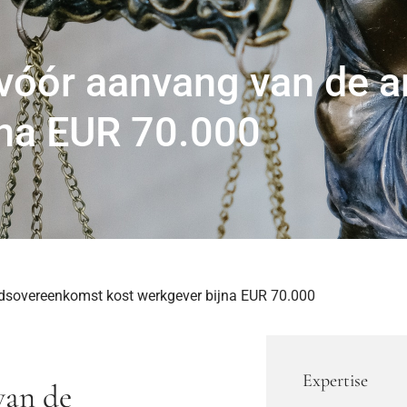
vóór aanvang van de 
jna EUR 70.000
dsovereenkomst kost werkgever bijna EUR 70.000
Expertise
van de