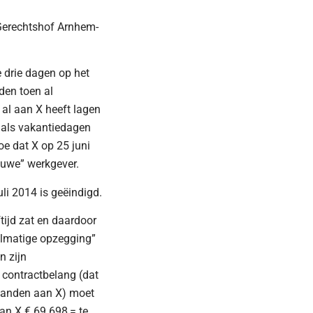
t Gerechtshof Arnhem-
e drie dagen op het
den toen al
 al aan X heeft lagen
p als vakantiedagen
oe dat X op 25 juni
euwe” werkgever.
uli 2014 is geëindigd.
ftijd zat en daardoor
elmatige opzegging”
n zijn
 contractbelang (dat
maanden aan X) moet
an X € 69.698,= te