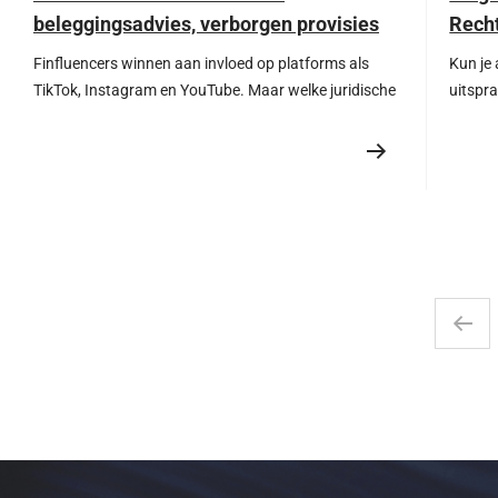
beleggingsadvies, verborgen provisies
Rech
en juridische aansprakelijkheid
Finfluencers winnen aan invloed op platforms als
Kun je 
TikTok, Instagram en YouTube. Maar welke juridische
uitspr
risico’s brengt dit met zich mee? Ontdek de regels, het
beëindi
toezicht en de mogelijke aansprakelijkheid voor
basisb
financiële influencers.
beperk