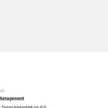
025
 Management
n Thomas Klaarenbeek van ACG