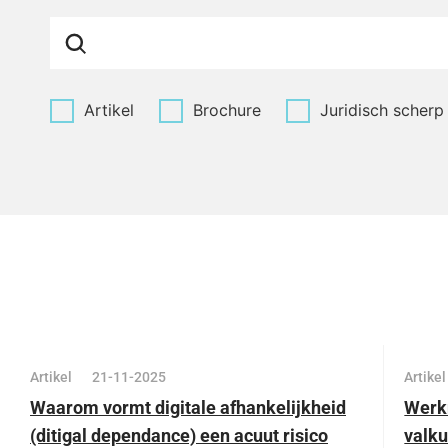
Artikel
Brochure
Juridisch scherp
Artikel
21-11-2025
Artikel
Waarom vormt digitale afhankelijkheid
Werk
(ditigal dependance) een acuut risico
valku