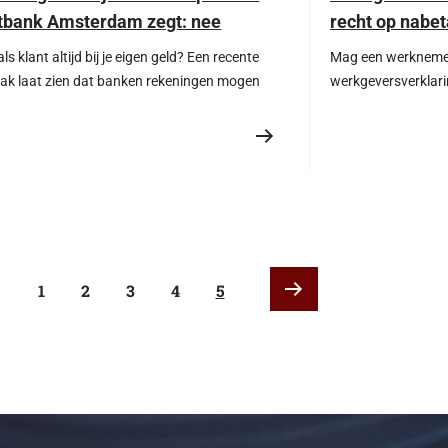
tbank Amsterdam zegt: nee
recht op nabet
als klant altijd bij je eigen geld? Een recente
Mag een werknemer
aak laat zien dat banken rekeningen mogen
werkgeversverklari
gen bij risico’s. Lees over het recht op een
eisen? In dit artike
etaalrekening, compliance-verplichtingen en de
kan, welke risico’s 
te bescherming voor bedrijven.
voor werkgevers opl
strafrechtelijke g
zijn.
1
2
3
4
5