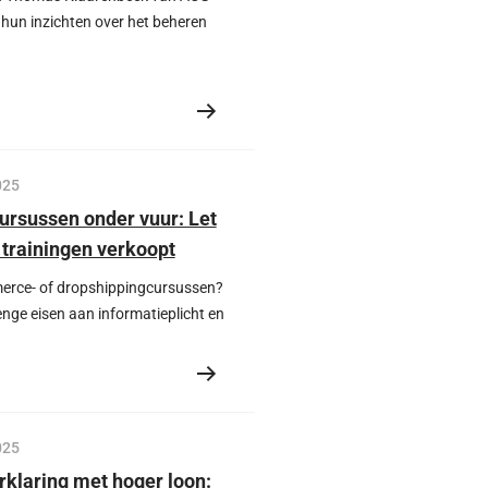
 hun inzichten over het beheren
ncerisico’s, het navigeren door
chriften, etc. in de recente
ology Panoarmic Next.
025
ursussen onder vuur: Let
e trainingen verkoopt
erce- of dropshippingcursussen?
renge eisen aan informatieplicht en
t dit betekent voor terugbetaling,
 aansprakelijkheid bij online
025
klaring met hoger loon: