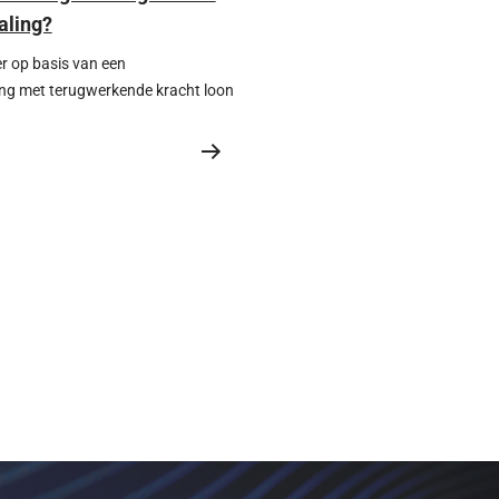
aling?
 op basis van een
ng met terugwerkende kracht loon
l lees je waarom dat meestal niet
een te positief ingevulde verklaring
evert, en welke juridische en
evolgen daaraan verbonden kunnen