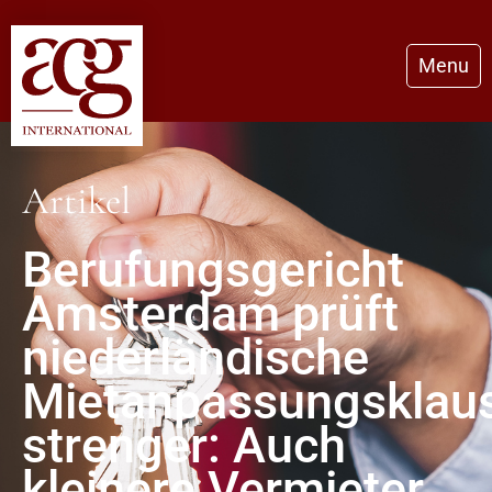
Menu
Artikel
Berufungsgericht
Amsterdam prüft
niederländische
Mietanpassungsklau
strenger: Auch
kleinere Vermieter