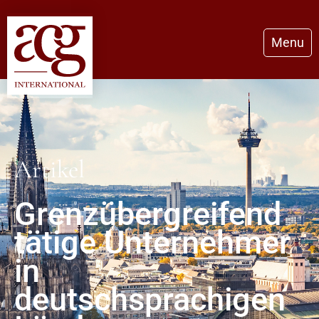
Menu
Artikel
Grenzübergreifend
tätige Unternehmer
in
deutschsprachigen