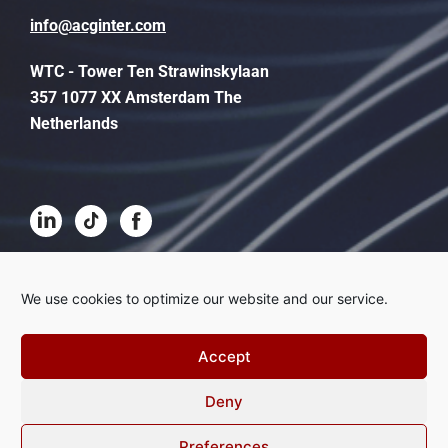
info@acginter.com
WTC - Tower Ten Strawinskylaan
357 1077 XX Amsterdam The
Netherlands
Geschäftsbedingungen
We use cookies to optimize our website and our service.
Disclaimer
Accept
Privacy
Deny
Beschwerdeverfahren
Cookies
Preferences