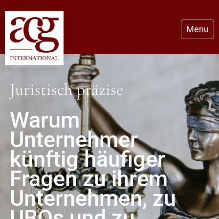
Menu
Juristisch präzise
Warum
Unternehmer
künftig häufiger
Fragen zu ihrem
Unternehmen, zu
UBOs und zu