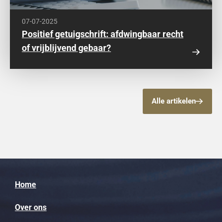
07-07-2025
Positief getuigschrift: afdwingbaar recht
of vrijblijvend gebaar?
Alle artikelen
Home
Over ons