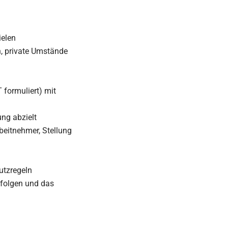
ielen
n, private Umstände
formuliert) mit
ng abzielt
beitnehmer, Stellung
utzregeln
rfolgen und das