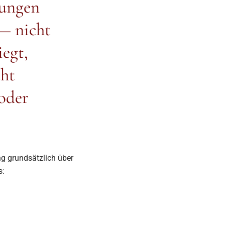
gungen
— nicht
iegt,
cht
 oder
g grundsätzlich über
s: