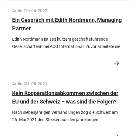
Industrie oder die Präferenzen der Unternehmen.
Artikel
15-04-2022
Ein Gespräch mit Edith Nordmann, Managing
Partner
Edith Nordmann ist seit kurzem geschäftsführende
Gesellschafterin bei ACG International. Zuvor arbeitete sie
15 Jahre lang als international tätige Rechtsanwältin. In
diesem Interview lernen wir sie näher kennen.
Artikel
31-05-2021
Kein Kooperationsabkommen zwischen der
EU und der Schweiz – was sind die Folgen?
Nach siebenjährigen Verhandlungen zog die Schweiz am
26. Mai 2021 den Stecker aus den jahrelangen
Bemühungen um die Unterzeichnung eines historischen
Partnerschaftsabkommens mit der EU. Aufgrund