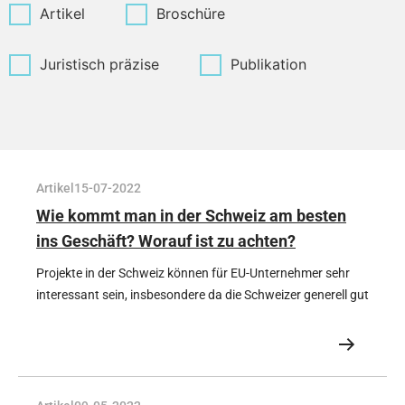
Artikel
Broschüre
Juristisch präzise
Publikation
Artikel
15-07-2022
Wie kommt man in der Schweiz am besten
ins Geschäft? Worauf ist zu achten?
Projekte in der Schweiz können für EU-Unternehmer sehr
interessant sein, insbesondere da die Schweizer generell gut
bezahlen. Nachdem die Schweiz jedoch kein Mitglied der
Europäischen Union (EU) ist, gelten dabei andere Gesetze
und Vorschriften. In diesem Artikel erfahren Sie worauf Sie
achten müssen um Ihr Schweizer Projekt erfolgreich
umsetzen zu können ohne zu riskieren, dass Sie danach