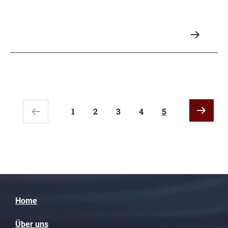
speziell auf die unterschiedlichen Technologiestufen, vom
ersten Konzept bis zur Ausführung des Ertragsmodells:
1
2
3
4
5
Home
Über uns