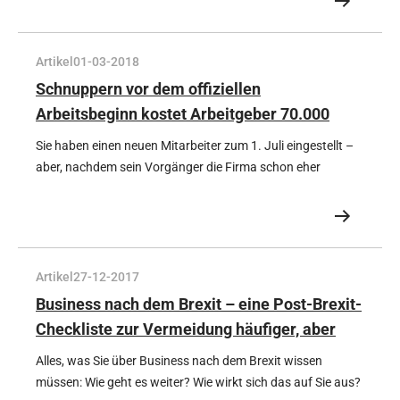
"erheblicher Differenzen in einigen zentralen Aspekten" seien
weitere Gespräche nicht sinnvoll, so die Schweizer.
Artikel
01-03-2018
Schnuppern vor dem offiziellen
Arbeitsbeginn kostet Arbeitgeber 70.000
Euro
Sie haben einen neuen Mitarbeiter zum 1. Juli eingestellt –
aber, nachdem sein Vorgänger die Firma schon eher
verlassen wird, möchten Sie gerne, dass der neue
Mitarbeiter ein paar Tage schnuppert und mit den
betreffenden Mitarbeitern spricht bevor er offiziell beginnt.
Artikel
27-12-2017
Business nach dem Brexit – eine Post-Brexit-
Checkliste zur Vermeidung häufiger, aber
teurer Fehler
Alles, was Sie über Business nach dem Brexit wissen
müssen: Wie geht es weiter? Wie wirkt sich das auf Sie aus?