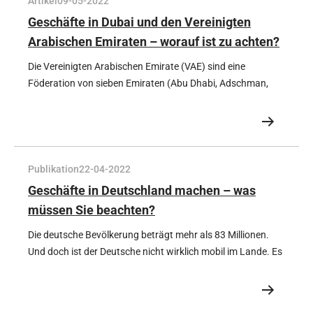
Artikel
09-05-2022
Bußgelder von mehreren Tausend Euro bezahlen müssen.
Geschäfte in Dubai und den Vereinigten
Arabischen Emiraten – worauf ist zu achten?
Die Vereinigten Arabischen Emirate (VAE) sind eine
Föderation von sieben Emiraten (Abu Dhabi, Adschman,
Dubai, Fudschaira, Ras Al Khaimah, Schardscha und Umm
Al Quwain), die sich an der Ostseite der Arabischen
Halbinsel befinden.
Publikation
22-04-2022
Geschäfte in Deutschland machen – was
müssen Sie beachten?
Die deutsche Bevölkerung beträgt mehr als 83 Millionen.
Und doch ist der Deutsche nicht wirklich mobil im Lande. Es
besteht eine starke Bindung an die Region selbst.
Deutschland hat 16 Bundesländer, und jedes Bundesland
hat seine eigenen Besonderheiten - auch in Bezug auf die