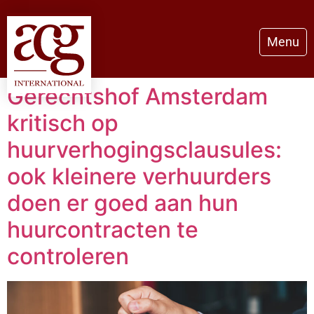
Menu
Gerechtshof Amsterdam
kritisch op
huurverhogingsclausules:
ook kleinere verhuurders
doen er goed aan hun
huurcontracten te
controleren