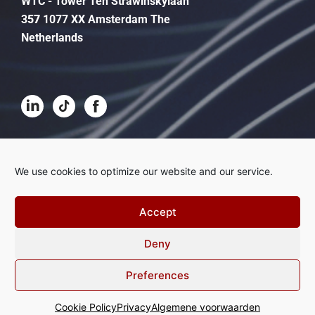
WTC - Tower Ten Strawinskylaan
3
57
1077 XX Amsterdam The
Netherlands
Algemene voorwaarden
We use cookies to optimize our website and our service.
Disclaimer
Privacy
Accept
Klachtenregeling
Deny
Cookies
Preferences
© ACG International 2023
Cookie Policy
Privacy
Algemene voorwaarden