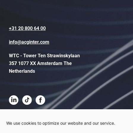
+31 20 800 64 00
info@acginter.com
WTC - Tower Ten Strawinskylaan
3
57
1077 XX Amsterdam The
Netherlands
Algemene voorwaarden
We use cookies to optimize our website and our service.
Disclaimer